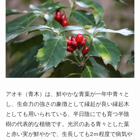
アオキ（青木）は、鮮やかな青葉が一年中青々と
し、生命力の強さの象徴として縁起が良い縁起木
としても用いられている、半日陰にでも育つ半陰
樹の代表的な植物です。光沢のある青々とした葉
と赤い実が鮮やかで、生長しても2ｍ程度で病気や