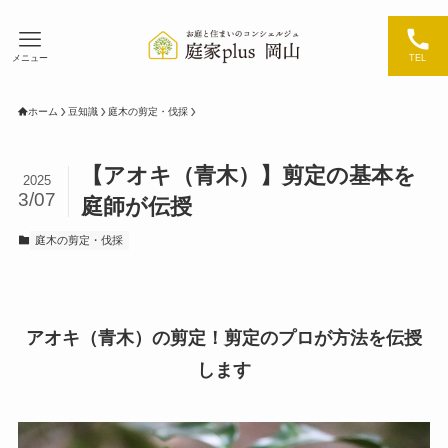
メニュー
TEL
ホーム
豆知識
庭木の剪定・伐採
【アオキ（青木）】剪定の基本を
2025
3/07
庭師が伝授
庭木の剪定・伐採
アオキ（青木）の剪定！剪定のプロが方法を伝授
します