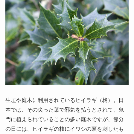
生垣や庭木に利用されているヒイラギ（柊）。日
本では、その尖った葉で邪気を払うとされて、鬼
門に植えられていることの多い庭木ですが、節分
の日には、ヒイラギの枝にイワシの頭を刺したも