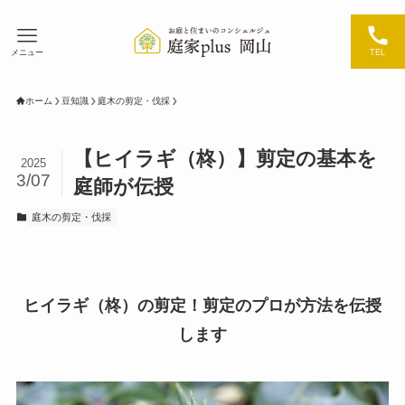
メニュー
TEL
ホーム
豆知識
庭木の剪定・伐採
【ヒイラギ（柊）】剪定の基本を
2025
3/07
庭師が伝授
庭木の剪定・伐採
ヒイラギ（柊）の剪定！剪定のプロが方法を伝授
します