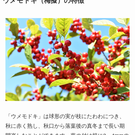
ウメモドキ（梅擬）の特徴
「ウメモドキ」は球形の実が枝にたわわにつき、
秋に赤く熟し、秋口から落葉後の真冬まで長い期