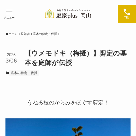
メニュー
TEL
ホーム
豆知識
庭木の剪定・伐採
【ウメモドキ（梅擬）】剪定の基
2025
3/06
本を庭師が伝授
庭木の剪定・伐採
うねる枝のからみをほぐす剪定！