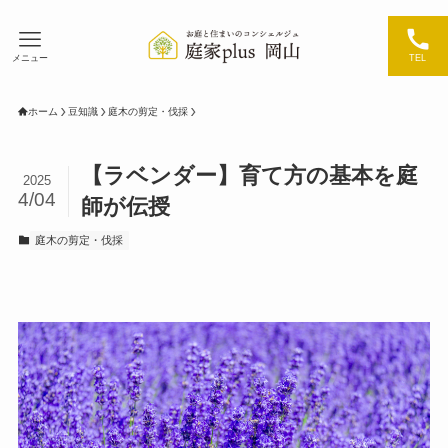
メニュー
TEL
ホーム
豆知識
庭木の剪定・伐採
【ラベンダー】育て方の基本を庭
2025
4/04
師が伝授
庭木の剪定・伐採