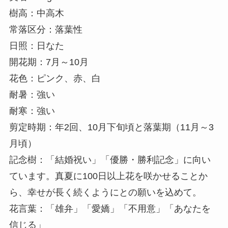
樹高：中高木
常落区分：落葉性
日照：日なた
開花期：7月～10月
花色：ピンク、赤、白
耐暑：強い
耐寒：強い
剪定時期：年2回、10月下旬頃と落葉期（11月～3
月頃）
記念樹：「結婚祝い」「優勝・勝利記念」に向い
ています。真夏に100日以上花を咲かせることか
ら、幸せが長く続くようにとの願いを込めて。
花言葉：「雄弁」「愛嬌」「不用意」「あなたを
信じる」