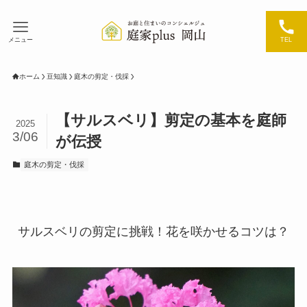
メニュー
TEL
ホーム
豆知識
庭木の剪定・伐採
【サルスベリ】剪定の基本を庭師
2025
3/06
が伝授
庭木の剪定・伐採
サルスベリの剪定に挑戦！花を咲かせるコツは？