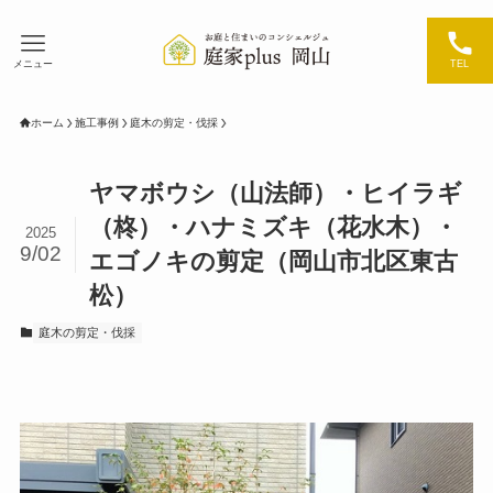
メニュー
TEL
ホーム
施工事例
庭木の剪定・伐採
ヤマボウシ（山法師）・ヒイラギ
（柊）・ハナミズキ（花水木）・
2025
9/02
エゴノキの剪定（岡山市北区東古
松）
庭木の剪定・伐採