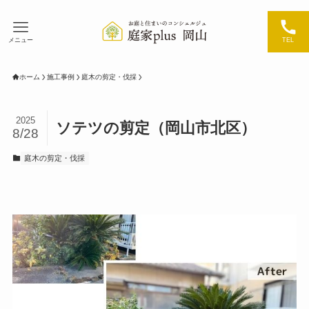
メニュー
TEL
ホーム
施工事例
庭木の剪定・伐採
2025
ソテツの剪定（岡山市北区）
8/28
庭木の剪定・伐採