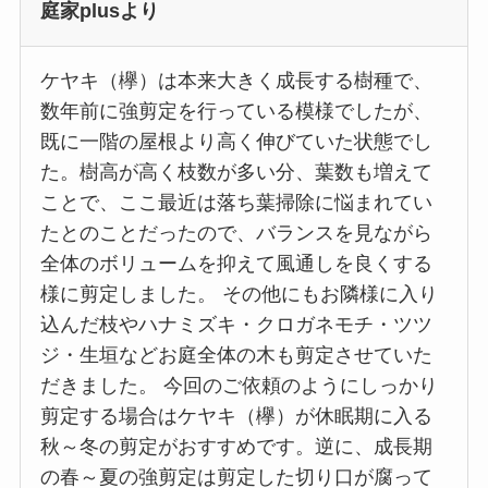
庭家plusより
ケヤキ（欅）は本来大きく成長する樹種で、
数年前に強剪定を行っている模様でしたが、
既に一階の屋根より高く伸びていた状態でし
た。樹高が高く枝数が多い分、葉数も増えて
ことで、ここ最近は落ち葉掃除に悩まれてい
たとのことだったので、バランスを見ながら
全体のボリュームを抑えて風通しを良くする
様に剪定しました。 その他にもお隣様に入り
込んだ枝やハナミズキ・クロガネモチ・ツツ
ジ・生垣などお庭全体の木も剪定させていた
だきました。 今回のご依頼のようにしっかり
剪定する場合はケヤキ（欅）が休眠期に入る
秋～冬の剪定がおすすめです。逆に、成長期
の春～夏の強剪定は剪定した切り口が腐って