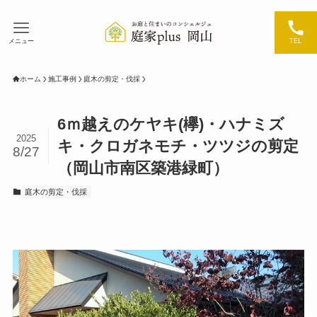
メニュー
TEL
ホーム
施工事例
庭木の剪定・伐採
6ｍ越えのケヤキ(欅)・ハナミズ
2025
キ・クロガネモチ・ツツジの剪定
8/27
（岡山市南区築港緑町）
庭木の剪定・伐採