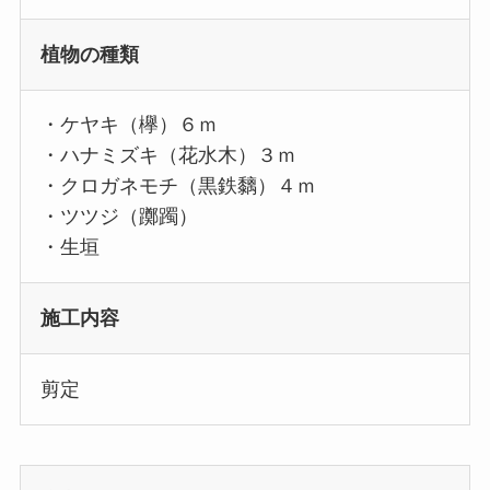
植物の種類
・ケヤキ（欅）６ｍ
・ハナミズキ（花水木）３ｍ
・クロガネモチ（黒鉄黐）４ｍ
・ツツジ（躑躅）
・生垣
施工内容
剪定