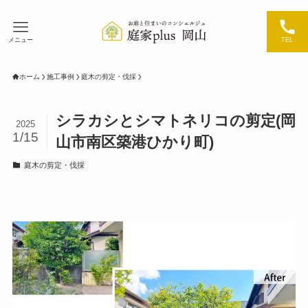
メニュー
TEL
ホーム
施工事例
庭木の剪定・伐採
シラカシとシマトネリコの剪定(岡
2025
1/15
山市南区築港ひかり町)
庭木の剪定・伐採