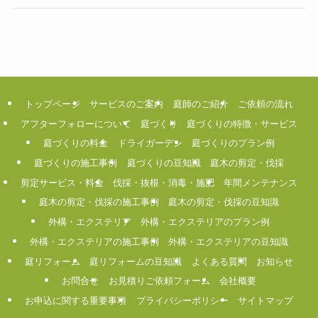
トップページ
サービスのご案内
庭師のご紹介
ご依頼の流れ
アフターフォローについて
庭づくり
庭づくりの特徴・サービス
庭づくりの料金
ドライガーデン
庭づくりのプラン例
庭づくりの施工事例
庭づくりの豆知識
庭木の剪定・伐採
剪定サービス・料金
伐採・抜根・消毒・施肥
年間メンテナンス
庭木の剪定・伐採の施工事例
庭木の剪定・伐採の豆知識
外構・エクステリア
外構・エクステリアのプラン例
外構・エクステリアの施工事例
外構・エクステリアの豆知識
庭リフォーム
庭リフォームの豆知識
よくある質問
お知らせ
お問合せ
お見積りご依頼フォーム
会社概要
お申込に関する重要事項
プライバシーポリシー
サイトマップ