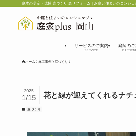
庭木の剪定・伐採 庭づくり 庭リフォーム｜お庭と住まいのコンシェ
サービスのご案内
庭師のご
SERVICE
GARDEN
ホーム
施工事例
庭づくり
2025
花と緑が迎えてくれるナチ
1/15
庭づくり