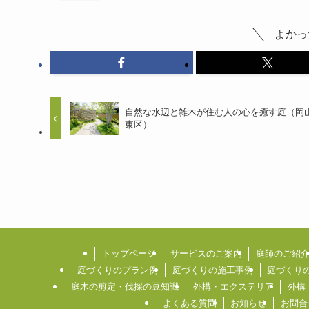
よかっ
自然な水辺と雑木が住む人の心を癒す庭（岡
東区）
トップページ
サービスのご案内
庭師のご紹
庭づくりのプラン例
庭づくりの施工事例
庭づくり
庭木の剪定・伐採の豆知識
外構・エクステリア
外構
よくある質問
お知らせ
お問合