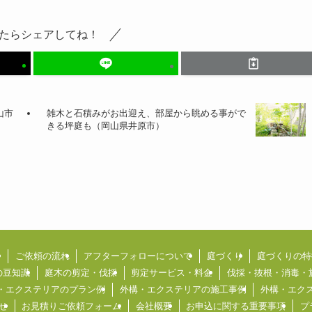
たらシェアしてね！
山市
雑木と石積みがお出迎え、部屋から眺める事がで
きる坪庭も（岡山県井原市）
介
ご依頼の流れ
アフターフォローについて
庭づくり
庭づくりの特
の豆知識
庭木の剪定・伐採
剪定サービス・料金
伐採・抜根・消毒・
・エクステリアのプラン例
外構・エクステリアの施工事例
外構・エク
せ
お見積りご依頼フォーム
会社概要
お申込に関する重要事項
プ