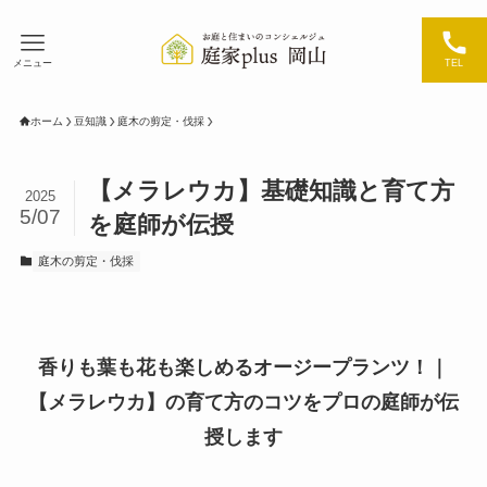
メニュー
TEL
ホーム
豆知識
庭木の剪定・伐採
【メラレウカ】基礎知識と育て方
2025
5/07
を庭師が伝授
庭木の剪定・伐採
香りも葉も花も楽しめるオージープランツ！｜
【メラレウカ】の育て方のコツをプロの庭師が伝
授します