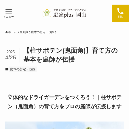
メニュー
TEL
ホーム
豆知識
庭木の剪定・伐採
【柱サボテン(鬼面角)】育て方の
2025
4/25
基本を庭師が伝授
庭木の剪定・伐採
立体的なドライガーデンをつくろう！｜柱サボテ
ン（鬼面角）の育て方をプロの庭師が伝授します