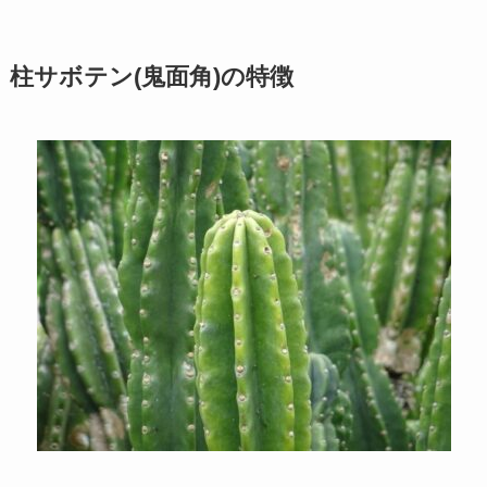
柱サボテン(鬼面角)の特徴