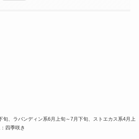
下旬、ラバンディン系6月上旬～7月下旬、ストエカス系4月上
系：四季咲き