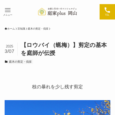
メニュー
TEL
ホーム
豆知識
庭木の剪定・伐採
【ロウバイ（蝋梅）】剪定の基本
2025
3/07
を庭師が伝授
庭木の剪定・伐採
枝の暴れを少し残す剪定