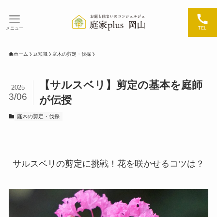
メニュー
TEL
ホーム
豆知識
庭木の剪定・伐採
【サルスベリ】剪定の基本を庭師
2025
3/06
が伝授
庭木の剪定・伐採
サルスベリの剪定に挑戦！花を咲かせるコツは？