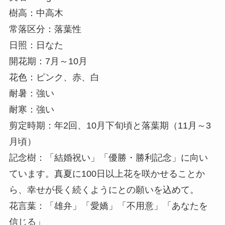
樹高：中高木
常落区分：落葉性
日照：日なた
開花期：7月～10月
花色：ピンク、赤、白
耐暑：強い
耐寒：強い
剪定時期：年2回、10月下旬頃と落葉期（11月～3
月頃）
記念樹：「結婚祝い」「優勝・勝利記念」に向い
ています。真夏に100日以上花を咲かせることか
ら、幸せが長く続くようにとの願いを込めて。
花言葉：「雄弁」「愛嬌」「不用意」「あなたを
信じる」