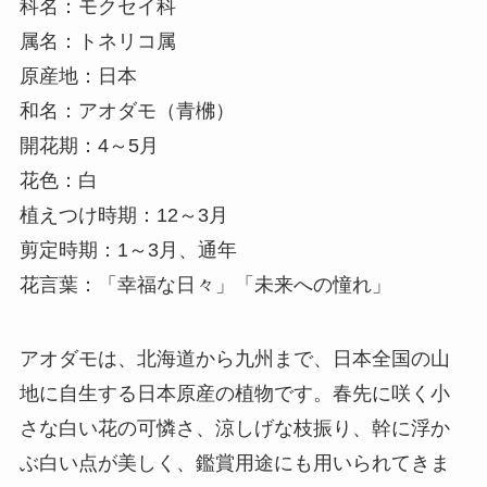
科名：モクセイ科
属名：トネリコ属
原産地：日本
和名：アオダモ（青梻）
開花期：4～5月
花色：白
植えつけ時期：12～3月
剪定時期：1～3月、通年
花言葉：「幸福な日々」「未来への憧れ」
アオダモは、北海道から九州まで、日本全国の山
地に自生する日本原産の植物です。春先に咲く小
さな白い花の可憐さ、涼しげな枝振り、幹に浮か
ぶ白い点が美しく、鑑賞用途にも用いられてきま