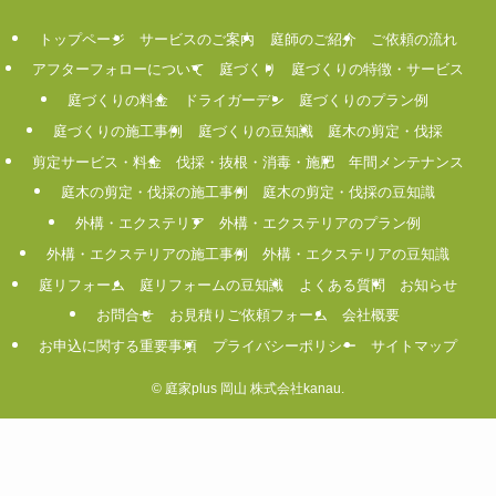
トップページ
サービスのご案内
庭師のご紹介
ご依頼の流れ
アフターフォローについて
庭づくり
庭づくりの特徴・サービス
庭づくりの料金
ドライガーデン
庭づくりのプラン例
庭づくりの施工事例
庭づくりの豆知識
庭木の剪定・伐採
剪定サービス・料金
伐採・抜根・消毒・施肥
年間メンテナンス
庭木の剪定・伐採の施工事例
庭木の剪定・伐採の豆知識
外構・エクステリア
外構・エクステリアのプラン例
外構・エクステリアの施工事例
外構・エクステリアの豆知識
庭リフォーム
庭リフォームの豆知識
よくある質問
お知らせ
お問合せ
お見積りご依頼フォーム
会社概要
お申込に関する重要事項
プライバシーポリシー
サイトマップ
©
庭家plus 岡山 株式会社kanau.