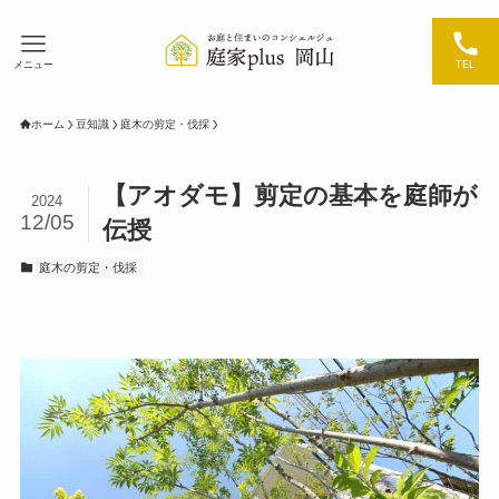
メニュー
TEL
ホーム
豆知識
庭木の剪定・伐採
【アオダモ】剪定の基本を庭師が
2024
12/05
伝授
庭木の剪定・伐採