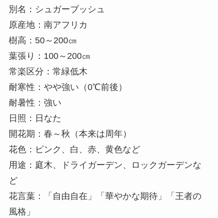
別名：シュガーブッシュ
原産地：南アフリカ
樹高：50～200㎝
葉張り：100～200㎝
常楽区分：常緑低木
耐寒性：やや強い（0℃前後）
耐暑性：強い
日照：日なた
開花期：春～秋（本来は周年）
花色：ピンク、白、赤、黄色など
用途：庭木、ドライガーデン、ロックガーデンな
ど
花言葉：「自由自在」「華やかな期待」「王者の
風格」