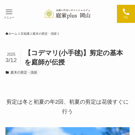
メニュー
TEL
ホーム
豆知識
庭木の剪定・伐採
【コデマリ(小手毬)】剪定の基本
2025
3/12
を庭師が伝授
庭木の剪定・伐採
剪定は冬と初夏の年2回、初夏の剪定は花後すぐに
行う