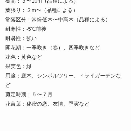
樹高：３〜10m（品種による）
葉張り：２m〜（品種による）
常落区分：常緑低木〜中高木（品種による）
耐寒性：-5℃前後
耐暑性：強い
開花期：一季咲き（春）、四季咲きなど
花色：黄色など
果実色：緑
用途：庭木、シンボルツリー、ドライガーデンな
ど
剪定時期：５〜７月
花言葉：秘密の恋、友情、堅実など